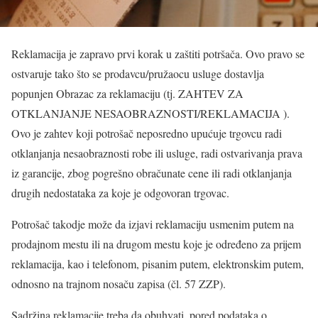
Reklamacija je zapravo prvi korak u zaštiti potršača. Ovo pravo se
ostvaruje tako što se prodavcu/pružaocu usluge dostavlja
popunjen Obrazac za reklamaciju (tj. ZAHTEV ZA
OTKLANJANJE NESAOBRAZNOSTI/REKLAMACIJA ).
Ovo je zahtev koji potrošač neposredno upućuje trgovcu radi
otklanjanja nesaobraznosti robe ili usluge, radi ostvarivanja prava
iz garancije, zbog pogrešno obračunate cene ili radi otklanjanja
drugih nedostataka za koje je odgovoran trgovac.
Potrošač takodje može da izjavi reklamaciju usmenim putem na
prodajnom mestu ili na drugom mestu koje je određeno za prijem
reklamacija, kao i telefonom, pisanim putem, elektronskim putem,
odnosno na trajnom nosaču zapisa (čl. 57 ZZP).
Sadržina reklamacije treba da obuhvati, pored podataka o