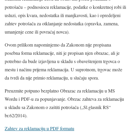
potrošaču – podnosiocu reklamacije, podatke o konkretnoj robi ili
usluzi, opis kvara, nedostatka ili manjkavosti, kao i opredeljeni
zahtev potrošača za otklanjanje nedostatka (opravka, zamena,
umanjenje cene ili povraćaj novca).
Ovom prilikom napominjemo da Zakonom nije propisana
posebna forma reklamacije, niti je propisan njen obrazac, ali je
potrebno da bude izjavljena u skladu s obaveštenjem trgovca o
mestu i načinu prijema reklamacija. U suprotnom, trgovac može
da tvrdi da nije primio reklamaciju, u slučaju spora.
Preuzmite potpuno bezplatno Obrazac za reklamaciju u MS
Wordu i PDF-u za popunjavanje. Obrzac zahteva za reklamaciju
u skladu sa Zakonom o zaštiti potrošača („Sl.glasnik RS“
br.62/2014).
Zahtev za reklamaciju u PDF formatu